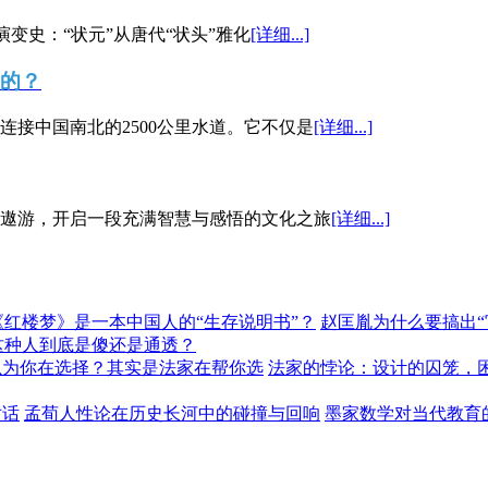
演变史：“状元”从唐代“状头”雅化
[详细...]
”的？
接中国南北的2500公里水道。它不仅是
[详细...]
遨游，开启一段充满智慧与感悟的文化之旅
[详细...]
《红楼梦》是一本中国人的“生存说明书”？
赵匡胤为什么要搞出
这种人到底是傻还是通透？
以为你在选择？其实是法家在帮你选
法家的悖论：设计的囚笼，
对话
孟荀人性论在历史长河中的碰撞与回响
墨家数学对当代教育