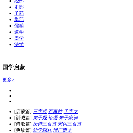
经部
史部
子部
集部
儒学
道学
墨学
法学
国学启蒙
更多>
[启蒙篇]
三字经
百家姓
千字文
[训诫篇]
弟子规
论语
朱子家训
[诗歌篇]
唐诗三百首
宋词三百首
[典故篇]
幼学琼林
增广贤文