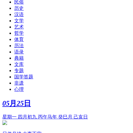
民俗
历史
汉语
文学
艺术
哲学
体育
历法
语录
典籍
文库
专题
国学答题
非遗
心理
05
月
25
日
星期一 四月初九 丙午马年 癸巳月 己亥日