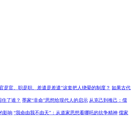
“官是官、职是职、差遣是差遣”这套把人绕晕的制度？
如果古代
困住了谁？
墨家“非命”思想给现代人的启示
从克己到推己：儒
的影响
“我命由我不由天”：从道家思想看哪吒的抗争精神
儒家