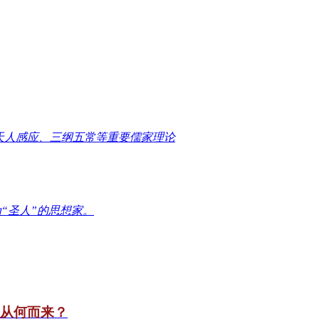
天人感应、三纲五常等重要儒家理论
“圣人”的思想家。
竟从何而来？