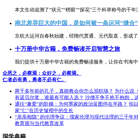
本文生动追溯了“状元”“榜眼”“探花”三个科举称号的千年
南北差异巨大的中国，是如何被一条运河“缝合
京杭大运河自春秋始建，经隋代贯通、元代取直，形成了连
十万册中华古籍，免费畅读开启智慧之旅
我们提供十万册中华古籍的免费畅读服务，让你在书海中
众恶之，必察焉；众好之，必察焉。
仁者必有勇，勇者不必有仁。
两千多年前的孔子，真能教会你怎么混职场？
为什么说
有诺贝尔奖，谁最有可能入选？
沙僧不争不抢不抱怨，
通往“兼爱”的阶梯：为何墨家的政治蓝图停在半路？
你
家“仁”在历史皱褶中的生长
“亲亲相隐” 的伦理争议：儒家伦理与现代法理的三千年
教育观与当代教育改革
国学典籍