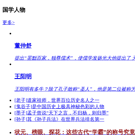
国学人物
更多>
董仲舒
提出“罢黜百家，独尊儒术”，使儒学发扬光大他提出了 
王阳明
王阳明有多牛？除了孔子敢称“圣人”，他是第二位被称为
[老子]道家祖师，世界百位历史名人之一
[鬼谷子]是中国历史上极具神秘色彩的人物
[墨子]孟子曾说“天下之言，不归杨，则归墨”
[孙子]其《孙子兵法》在世界兵法排名第一
状元、榜眼、探花：这些古代“学霸”的称号究