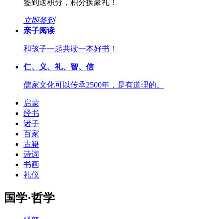
签到送积分，积分换豪礼！
立即签到
亲子阅读
和孩子一起共读一本好书！
仁、义、礼、智、信
儒家文化可以传承2500年，是有道理的。
启蒙
经书
诸子
百家
古籍
诗词
书画
礼仪
国学·哲学