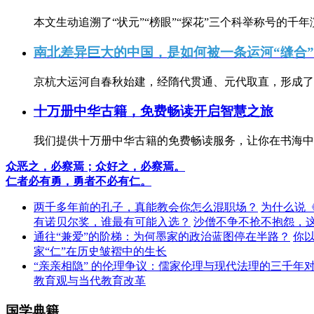
本文生动追溯了“状元”“榜眼”“探花”三个科举称号的千年
南北差异巨大的中国，是如何被一条运河“缝合
京杭大运河自春秋始建，经隋代贯通、元代取直，形成了连
十万册中华古籍，免费畅读开启智慧之旅
我们提供十万册中华古籍的免费畅读服务，让你在书海中
众恶之，必察焉；众好之，必察焉。
仁者必有勇，勇者不必有仁。
两千多年前的孔子，真能教会你怎么混职场？
为什么说
有诺贝尔奖，谁最有可能入选？
沙僧不争不抢不抱怨，
通往“兼爱”的阶梯：为何墨家的政治蓝图停在半路？
你
家“仁”在历史皱褶中的生长
“亲亲相隐” 的伦理争议：儒家伦理与现代法理的三千年
教育观与当代教育改革
国学典籍