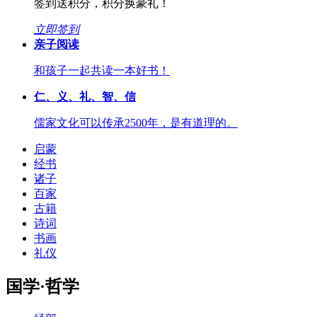
签到送积分，积分换豪礼！
立即签到
亲子阅读
和孩子一起共读一本好书！
仁、义、礼、智、信
儒家文化可以传承2500年，是有道理的。
启蒙
经书
诸子
百家
古籍
诗词
书画
礼仪
国学·哲学