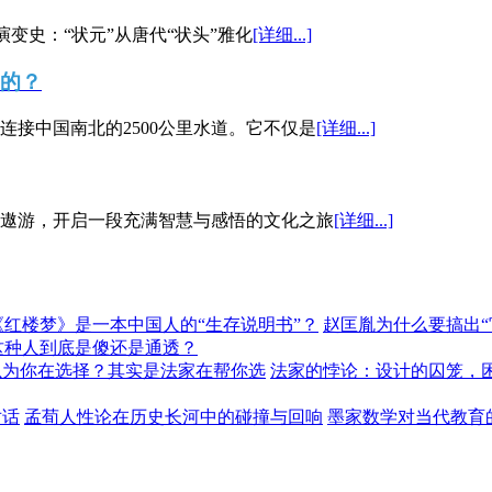
演变史：“状元”从唐代“状头”雅化
[详细...]
”的？
接中国南北的2500公里水道。它不仅是
[详细...]
遨游，开启一段充满智慧与感悟的文化之旅
[详细...]
《红楼梦》是一本中国人的“生存说明书”？
赵匡胤为什么要搞出
这种人到底是傻还是通透？
以为你在选择？其实是法家在帮你选
法家的悖论：设计的囚笼，
对话
孟荀人性论在历史长河中的碰撞与回响
墨家数学对当代教育