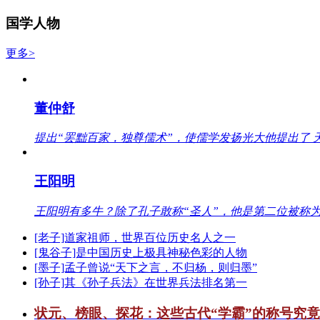
国学人物
更多>
董仲舒
提出“罢黜百家，独尊儒术”，使儒学发扬光大他提出了 
王阳明
王阳明有多牛？除了孔子敢称“圣人”，他是第二位被称为
[老子]道家祖师，世界百位历史名人之一
[鬼谷子]是中国历史上极具神秘色彩的人物
[墨子]孟子曾说“天下之言，不归杨，则归墨”
[孙子]其《孙子兵法》在世界兵法排名第一
状元、榜眼、探花：这些古代“学霸”的称号究