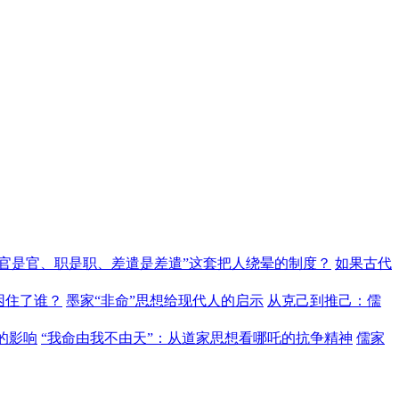
“官是官、职是职、差遣是差遣”这套把人绕晕的制度？
如果古代
困住了谁？
墨家“非命”思想给现代人的启示
从克己到推己：儒
的影响
“我命由我不由天”：从道家思想看哪吒的抗争精神
儒家