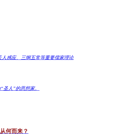
天人感应、三纲五常等重要儒家理论
“圣人”的思想家。
竟从何而来？