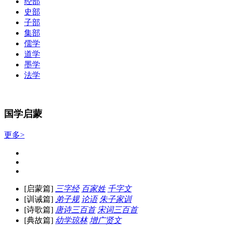
经部
史部
子部
集部
儒学
道学
墨学
法学
国学启蒙
更多>
[启蒙篇]
三字经
百家姓
千字文
[训诫篇]
弟子规
论语
朱子家训
[诗歌篇]
唐诗三百首
宋词三百首
[典故篇]
幼学琼林
增广贤文