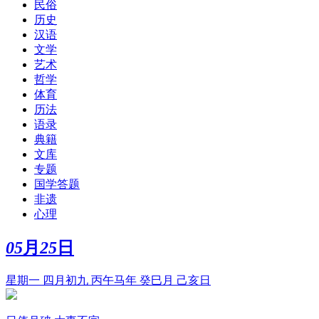
民俗
历史
汉语
文学
艺术
哲学
体育
历法
语录
典籍
文库
专题
国学答题
非遗
心理
05
月
25
日
星期一 四月初九 丙午马年 癸巳月 己亥日