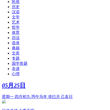
民俗
历史
汉语
文学
艺术
哲学
体育
历法
语录
典籍
文库
专题
国学答题
非遗
心理
05
月
25
日
星期一 四月初九 丙午马年 癸巳月 己亥日