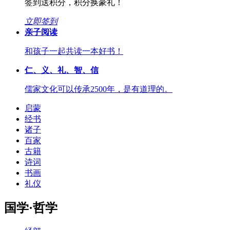
签到送积分，积分换豪礼！
立即签到
亲子阅读
和孩子一起共读一本好书！
仁、义、礼、智、信
儒家文化可以传承2500年，是有道理的。
启蒙
经书
诸子
百家
古籍
诗词
书画
礼仪
国学·哲学