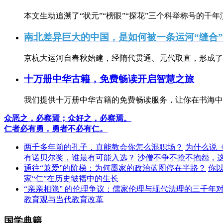
本文生动追溯了“状元”“榜眼”“探花”三个科举称号的千年
南北差异巨大的中国，是如何被一条运河“缝合
京杭大运河自春秋始建，经隋代贯通、元代取直，形成了连
十万册中华古籍，免费畅读开启智慧之旅
我们提供十万册中华古籍的免费畅读服务，让你在书海中
众恶之，必察焉；众好之，必察焉。
仁者必有勇，勇者不必有仁。
两千多年前的孔子，真能教会你怎么混职场？
为什么说
有诺贝尔奖，谁最有可能入选？
沙僧不争不抢不抱怨，
通往“兼爱”的阶梯：为何墨家的政治蓝图停在半路？
你
家“仁”在历史皱褶中的生长
“亲亲相隐” 的伦理争议：儒家伦理与现代法理的三千年
教育观与当代教育改革
国学典籍