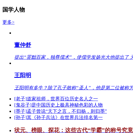
国学人物
更多>
董仲舒
提出“罢黜百家，独尊儒术”，使儒学发扬光大他提出了 
王阳明
王阳明有多牛？除了孔子敢称“圣人”，他是第二位被称为
[老子]道家祖师，世界百位历史名人之一
[鬼谷子]是中国历史上极具神秘色彩的人物
[墨子]孟子曾说“天下之言，不归杨，则归墨”
[孙子]其《孙子兵法》在世界兵法排名第一
状元、榜眼、探花：这些古代“学霸”的称号究