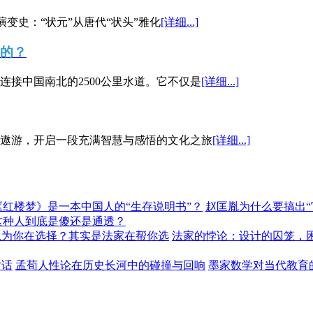
演变史：“状元”从唐代“状头”雅化
[详细...]
”的？
接中国南北的2500公里水道。它不仅是
[详细...]
遨游，开启一段充满智慧与感悟的文化之旅
[详细...]
《红楼梦》是一本中国人的“生存说明书”？
赵匡胤为什么要搞出
这种人到底是傻还是通透？
以为你在选择？其实是法家在帮你选
法家的悖论：设计的囚笼，
对话
孟荀人性论在历史长河中的碰撞与回响
墨家数学对当代教育