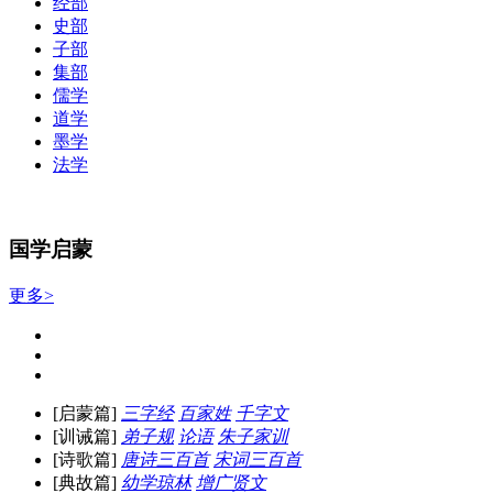
经部
史部
子部
集部
儒学
道学
墨学
法学
国学启蒙
更多>
[启蒙篇]
三字经
百家姓
千字文
[训诫篇]
弟子规
论语
朱子家训
[诗歌篇]
唐诗三百首
宋词三百首
[典故篇]
幼学琼林
增广贤文