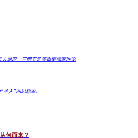
天人感应、三纲五常等重要儒家理论
“圣人”的思想家。
竟从何而来？