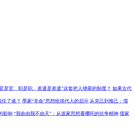
“官是官、职是职、差遣是差遣”这套把人绕晕的制度？
如果古代
困住了谁？
墨家“非命”思想给现代人的启示
从克己到推己：儒
的影响
“我命由我不由天”：从道家思想看哪吒的抗争精神
儒家