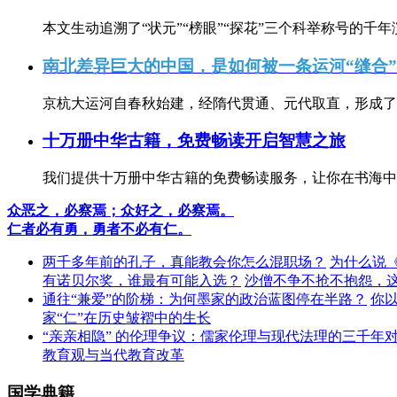
本文生动追溯了“状元”“榜眼”“探花”三个科举称号的千年
南北差异巨大的中国，是如何被一条运河“缝合
京杭大运河自春秋始建，经隋代贯通、元代取直，形成了连
十万册中华古籍，免费畅读开启智慧之旅
我们提供十万册中华古籍的免费畅读服务，让你在书海中
众恶之，必察焉；众好之，必察焉。
仁者必有勇，勇者不必有仁。
两千多年前的孔子，真能教会你怎么混职场？
为什么说
有诺贝尔奖，谁最有可能入选？
沙僧不争不抢不抱怨，
通往“兼爱”的阶梯：为何墨家的政治蓝图停在半路？
你
家“仁”在历史皱褶中的生长
“亲亲相隐” 的伦理争议：儒家伦理与现代法理的三千年
教育观与当代教育改革
国学典籍