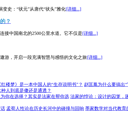
演变史：“状元”从唐代“状头”雅化
[详细...]
”的？
接中国南北的2500公里水道。它不仅是
[详细...]
遨游，开启一段充满智慧与感悟的文化之旅
[详细...]
《红楼梦》是一本中国人的“生存说明书”？
赵匡胤为什么要搞出
这种人到底是傻还是通透？
以为你在选择？其实是法家在帮你选
法家的悖论：设计的囚笼，
对话
孟荀人性论在历史长河中的碰撞与回响
墨家数学对当代教育