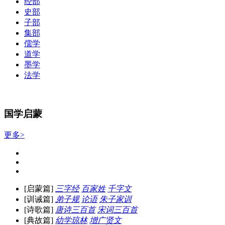
经部
史部
子部
集部
儒学
道学
墨学
法学
国学启蒙
更多>
[启蒙篇]
三字经
百家姓
千字文
[训诫篇]
弟子规
论语
朱子家训
[诗歌篇]
唐诗三百首
宋词三百首
[典故篇]
幼学琼林
增广贤文