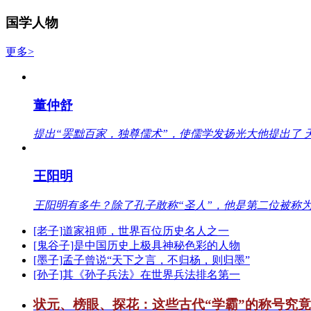
国学人物
更多>
董仲舒
提出“罢黜百家，独尊儒术”，使儒学发扬光大他提出了 
王阳明
王阳明有多牛？除了孔子敢称“圣人”，他是第二位被称为
[老子]道家祖师，世界百位历史名人之一
[鬼谷子]是中国历史上极具神秘色彩的人物
[墨子]孟子曾说“天下之言，不归杨，则归墨”
[孙子]其《孙子兵法》在世界兵法排名第一
状元、榜眼、探花：这些古代“学霸”的称号究