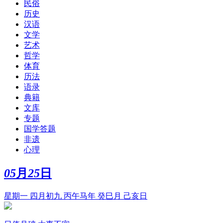
民俗
历史
汉语
文学
艺术
哲学
体育
历法
语录
典籍
文库
专题
国学答题
非遗
心理
05
月
25
日
星期一 四月初九 丙午马年 癸巳月 己亥日