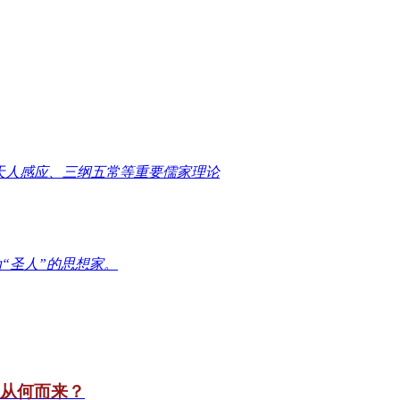
天人感应、三纲五常等重要儒家理论
“圣人”的思想家。
竟从何而来？