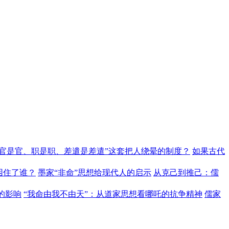
“官是官、职是职、差遣是差遣”这套把人绕晕的制度？
如果古代
困住了谁？
墨家“非命”思想给现代人的启示
从克己到推己：儒
的影响
“我命由我不由天”：从道家思想看哪吒的抗争精神
儒家