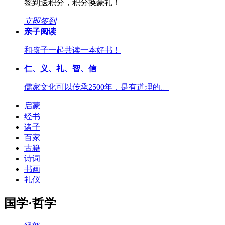
签到送积分，积分换豪礼！
立即签到
亲子阅读
和孩子一起共读一本好书！
仁、义、礼、智、信
儒家文化可以传承2500年，是有道理的。
启蒙
经书
诸子
百家
古籍
诗词
书画
礼仪
国学·哲学