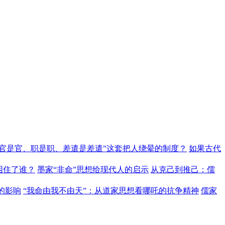
“官是官、职是职、差遣是差遣”这套把人绕晕的制度？
如果古代
困住了谁？
墨家“非命”思想给现代人的启示
从克己到推己：儒
的影响
“我命由我不由天”：从道家思想看哪吒的抗争精神
儒家