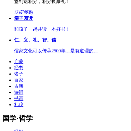
签到送积分，积分换豪礼！
立即签到
亲子阅读
和孩子一起共读一本好书！
仁、义、礼、智、信
儒家文化可以传承2500年，是有道理的。
启蒙
经书
诸子
百家
古籍
诗词
书画
礼仪
国学·哲学