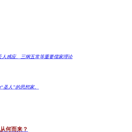
天人感应、三纲五常等重要儒家理论
“圣人”的思想家。
竟从何而来？