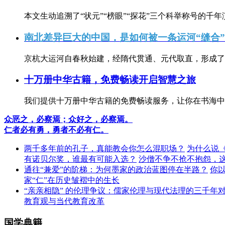
本文生动追溯了“状元”“榜眼”“探花”三个科举称号的千年
南北差异巨大的中国，是如何被一条运河“缝合
京杭大运河自春秋始建，经隋代贯通、元代取直，形成了连
十万册中华古籍，免费畅读开启智慧之旅
我们提供十万册中华古籍的免费畅读服务，让你在书海中
众恶之，必察焉；众好之，必察焉。
仁者必有勇，勇者不必有仁。
两千多年前的孔子，真能教会你怎么混职场？
为什么说
有诺贝尔奖，谁最有可能入选？
沙僧不争不抢不抱怨，
通往“兼爱”的阶梯：为何墨家的政治蓝图停在半路？
你
家“仁”在历史皱褶中的生长
“亲亲相隐” 的伦理争议：儒家伦理与现代法理的三千年
教育观与当代教育改革
国学典籍