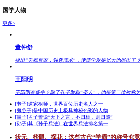
国学人物
更多>
董仲舒
提出“罢黜百家，独尊儒术”，使儒学发扬光大他提出了 
王阳明
王阳明有多牛？除了孔子敢称“圣人”，他是第二位被称为
[老子]道家祖师，世界百位历史名人之一
[鬼谷子]是中国历史上极具神秘色彩的人物
[墨子]孟子曾说“天下之言，不归杨，则归墨”
[孙子]其《孙子兵法》在世界兵法排名第一
状元、榜眼、探花：这些古代“学霸”的称号究