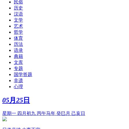
民俗
历史
汉语
文学
艺术
哲学
体育
历法
语录
典籍
文库
专题
国学答题
非遗
心理
05
月
25
日
星期一 四月初九 丙午马年 癸巳月 己亥日