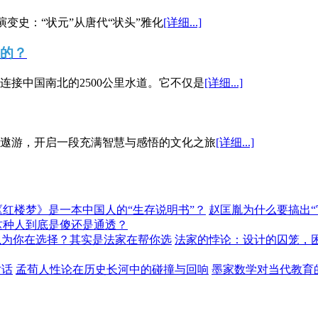
演变史：“状元”从唐代“状头”雅化
[详细...]
”的？
接中国南北的2500公里水道。它不仅是
[详细...]
遨游，开启一段充满智慧与感悟的文化之旅
[详细...]
《红楼梦》是一本中国人的“生存说明书”？
赵匡胤为什么要搞出
这种人到底是傻还是通透？
以为你在选择？其实是法家在帮你选
法家的悖论：设计的囚笼，
对话
孟荀人性论在历史长河中的碰撞与回响
墨家数学对当代教育