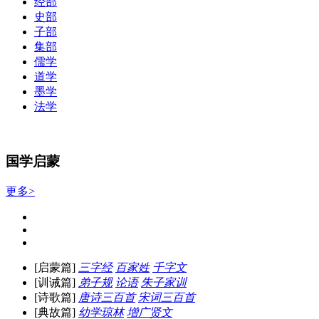
经部
史部
子部
集部
儒学
道学
墨学
法学
国学启蒙
更多>
[启蒙篇]
三字经
百家姓
千字文
[训诫篇]
弟子规
论语
朱子家训
[诗歌篇]
唐诗三百首
宋词三百首
[典故篇]
幼学琼林
增广贤文