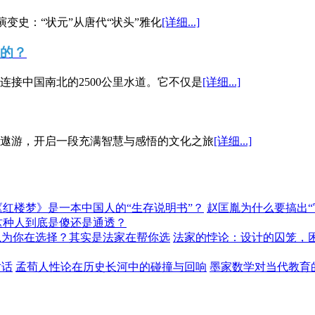
演变史：“状元”从唐代“状头”雅化
[详细...]
”的？
接中国南北的2500公里水道。它不仅是
[详细...]
遨游，开启一段充满智慧与感悟的文化之旅
[详细...]
《红楼梦》是一本中国人的“生存说明书”？
赵匡胤为什么要搞出
这种人到底是傻还是通透？
以为你在选择？其实是法家在帮你选
法家的悖论：设计的囚笼，
对话
孟荀人性论在历史长河中的碰撞与回响
墨家数学对当代教育