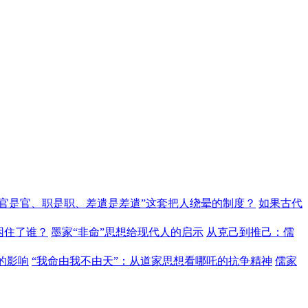
“官是官、职是职、差遣是差遣”这套把人绕晕的制度？
如果古代
困住了谁？
墨家“非命”思想给现代人的启示
从克己到推己：儒
的影响
“我命由我不由天”：从道家思想看哪吒的抗争精神
儒家