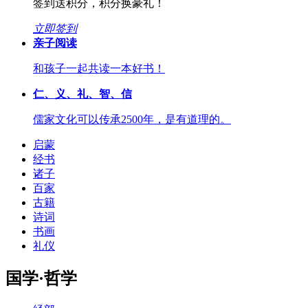
签到送积分，积分换豪礼！
立即签到
亲子阅读
和孩子一起共读一本好书！
仁、义、礼、智、信
儒家文化可以传承2500年，是有道理的。
启蒙
经书
诸子
百家
古籍
诗词
书画
礼仪
国学·哲学