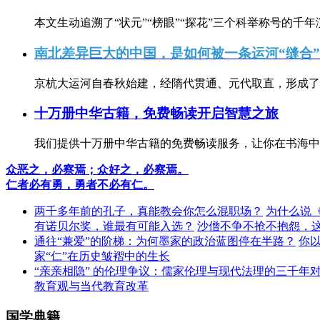
本文生动追溯了“状元”“榜眼”“探花”三个科举称号的千年
南北差异巨大的中国，是如何被一条运河“缝合
京杭大运河自春秋始建，经隋代贯通、元代取直，形成了连
十万册中华古籍，免费畅读开启智慧之旅
我们提供十万册中华古籍的免费畅读服务，让你在书海中
众恶之，必察焉；众好之，必察焉。
仁者必有勇，勇者不必有仁。
两千多年前的孔子，真能教会你怎么混职场？
为什么说
有诺贝尔奖，谁最有可能入选？
沙僧不争不抢不抱怨，
通往“兼爱”的阶梯：为何墨家的政治蓝图停在半路？
你
家“仁”在历史皱褶中的生长
“亲亲相隐” 的伦理争议：儒家伦理与现代法理的三千年
教育观与当代教育改革
国学典籍