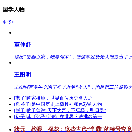
国学人物
更多>
董仲舒
提出“罢黜百家，独尊儒术”，使儒学发扬光大他提出了 
王阳明
王阳明有多牛？除了孔子敢称“圣人”，他是第二位被称为
[老子]道家祖师，世界百位历史名人之一
[鬼谷子]是中国历史上极具神秘色彩的人物
[墨子]孟子曾说“天下之言，不归杨，则归墨”
[孙子]其《孙子兵法》在世界兵法排名第一
状元、榜眼、探花：这些古代“学霸”的称号究