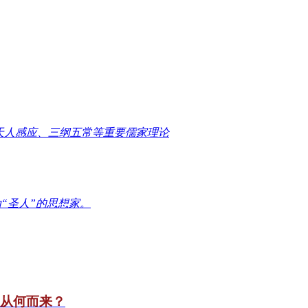
天人感应、三纲五常等重要儒家理论
“圣人”的思想家。
竟从何而来？