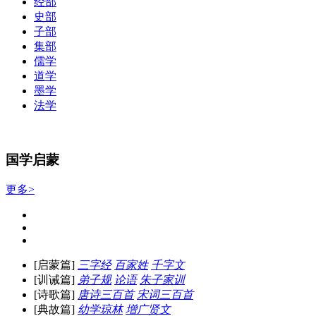
经部
史部
子部
集部
儒学
道学
墨学
法学
国学启蒙
更多>
[启蒙篇]
三字经
百家姓
千字文
[训诫篇]
弟子规
论语
朱子家训
[诗歌篇]
唐诗三百首
宋词三百首
[典故篇]
幼学琼林
增广贤文