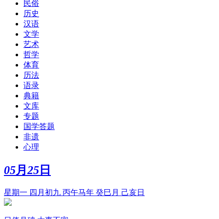
民俗
历史
汉语
文学
艺术
哲学
体育
历法
语录
典籍
文库
专题
国学答题
非遗
心理
05
月
25
日
星期一 四月初九 丙午马年 癸巳月 己亥日