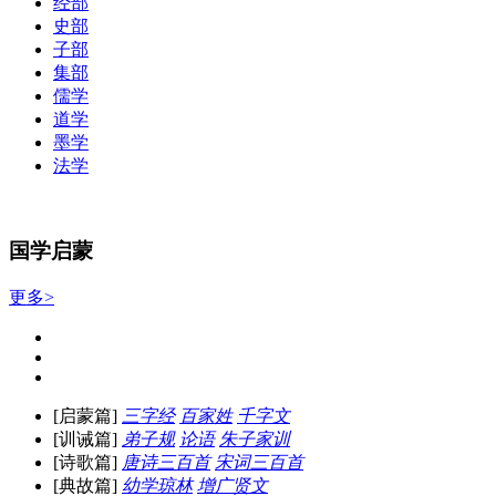
经部
史部
子部
集部
儒学
道学
墨学
法学
国学启蒙
更多>
[启蒙篇]
三字经
百家姓
千字文
[训诫篇]
弟子规
论语
朱子家训
[诗歌篇]
唐诗三百首
宋词三百首
[典故篇]
幼学琼林
增广贤文