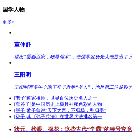
国学人物
更多>
董仲舒
提出“罢黜百家，独尊儒术”，使儒学发扬光大他提出了 
王阳明
王阳明有多牛？除了孔子敢称“圣人”，他是第二位被称为
[老子]道家祖师，世界百位历史名人之一
[鬼谷子]是中国历史上极具神秘色彩的人物
[墨子]孟子曾说“天下之言，不归杨，则归墨”
[孙子]其《孙子兵法》在世界兵法排名第一
状元、榜眼、探花：这些古代“学霸”的称号究