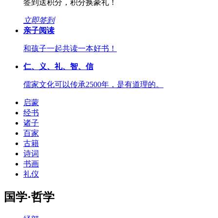
签到送积分，积分换豪礼！
立即签到
亲子阅读
和孩子一起共读一本好书！
仁、义、礼、智、信
儒家文化可以传承2500年，是有道理的。
启蒙
经书
诸子
百家
古籍
诗词
书画
礼仪
国学·哲学