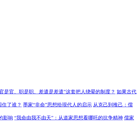
“官是官、职是职、差遣是差遣”这套把人绕晕的制度？
如果古代
困住了谁？
墨家“非命”思想给现代人的启示
从克己到推己：儒
的影响
“我命由我不由天”：从道家思想看哪吒的抗争精神
儒家