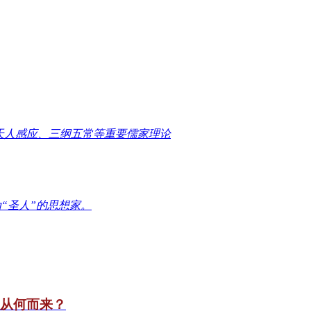
天人感应、三纲五常等重要儒家理论
“圣人”的思想家。
竟从何而来？