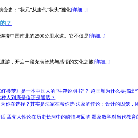
演变史：“状元”从唐代“状头”雅化
[详细...]
”的？
接中国南北的2500公里水道。它不仅是
[详细...]
遨游，开启一段充满智慧与感悟的文化之旅
[详细...]
《红楼梦》是一本中国人的“生存说明书”？
赵匡胤为什么要搞出
这种人到底是傻还是通透？
以为你在选择？其实是法家在帮你选
法家的悖论：设计的囚笼，
对话
孟荀人性论在历史长河中的碰撞与回响
墨家数学对当代教育