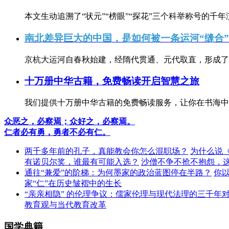
本文生动追溯了“状元”“榜眼”“探花”三个科举称号的千年
南北差异巨大的中国，是如何被一条运河“缝合
京杭大运河自春秋始建，经隋代贯通、元代取直，形成了连
十万册中华古籍，免费畅读开启智慧之旅
我们提供十万册中华古籍的免费畅读服务，让你在书海中
众恶之，必察焉；众好之，必察焉。
仁者必有勇，勇者不必有仁。
两千多年前的孔子，真能教会你怎么混职场？
为什么说
有诺贝尔奖，谁最有可能入选？
沙僧不争不抢不抱怨，
通往“兼爱”的阶梯：为何墨家的政治蓝图停在半路？
你
家“仁”在历史皱褶中的生长
“亲亲相隐” 的伦理争议：儒家伦理与现代法理的三千年
教育观与当代教育改革
国学典籍