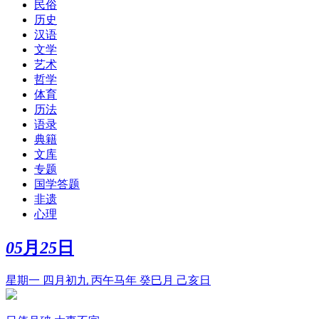
民俗
历史
汉语
文学
艺术
哲学
体育
历法
语录
典籍
文库
专题
国学答题
非遗
心理
05
月
25
日
星期一 四月初九 丙午马年 癸巳月 己亥日