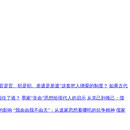
“官是官、职是职、差遣是差遣”这套把人绕晕的制度？
如果古代
困住了谁？
墨家“非命”思想给现代人的启示
从克己到推己：儒
的影响
“我命由我不由天”：从道家思想看哪吒的抗争精神
儒家