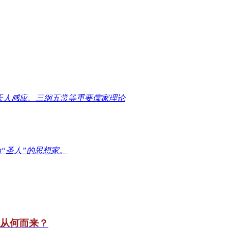
天人感应、三纲五常等重要儒家理论
“圣人”的思想家。
竟从何而来？