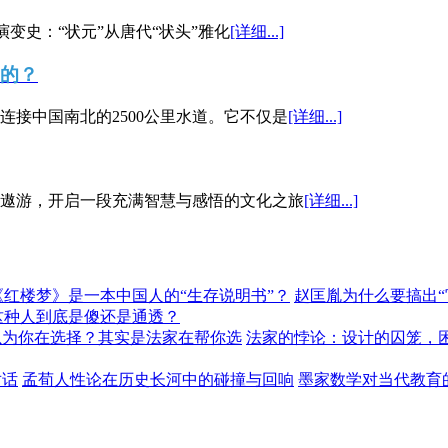
演变史：“状元”从唐代“状头”雅化
[详细...]
”的？
接中国南北的2500公里水道。它不仅是
[详细...]
遨游，开启一段充满智慧与感悟的文化之旅
[详细...]
《红楼梦》是一本中国人的“生存说明书”？
赵匡胤为什么要搞出
这种人到底是傻还是通透？
以为你在选择？其实是法家在帮你选
法家的悖论：设计的囚笼，
对话
孟荀人性论在历史长河中的碰撞与回响
墨家数学对当代教育