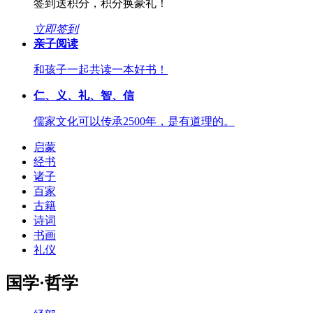
签到送积分，积分换豪礼！
立即签到
亲子阅读
和孩子一起共读一本好书！
仁、义、礼、智、信
儒家文化可以传承2500年，是有道理的。
启蒙
经书
诸子
百家
古籍
诗词
书画
礼仪
国学·哲学