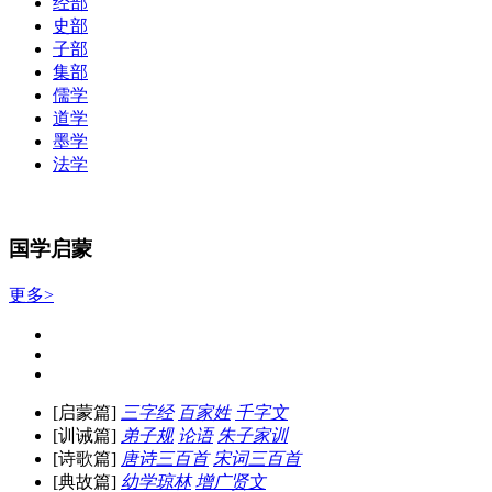
经部
史部
子部
集部
儒学
道学
墨学
法学
国学启蒙
更多>
[启蒙篇]
三字经
百家姓
千字文
[训诫篇]
弟子规
论语
朱子家训
[诗歌篇]
唐诗三百首
宋词三百首
[典故篇]
幼学琼林
增广贤文