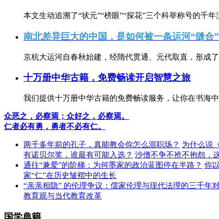
本文生动追溯了“状元”“榜眼”“探花”三个科举称号的千年
南北差异巨大的中国，是如何被一条运河“缝合
京杭大运河自春秋始建，经隋代贯通、元代取直，形成了连
十万册中华古籍，免费畅读开启智慧之旅
我们提供十万册中华古籍的免费畅读服务，让你在书海中
众恶之，必察焉；众好之，必察焉。
仁者必有勇，勇者不必有仁。
两千多年前的孔子，真能教会你怎么混职场？
为什么说
有诺贝尔奖，谁最有可能入选？
沙僧不争不抢不抱怨，
通往“兼爱”的阶梯：为何墨家的政治蓝图停在半路？
你
家“仁”在历史皱褶中的生长
“亲亲相隐” 的伦理争议：儒家伦理与现代法理的三千年
教育观与当代教育改革
国学典籍