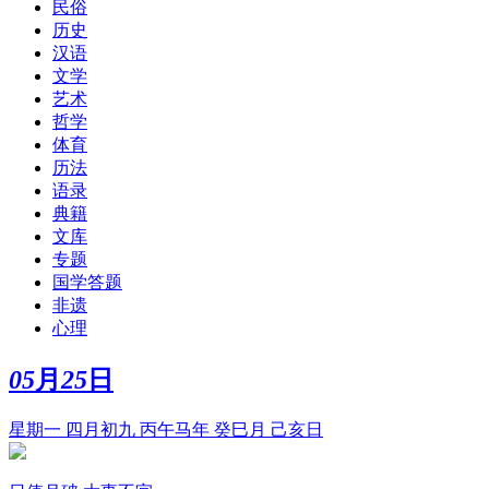
民俗
历史
汉语
文学
艺术
哲学
体育
历法
语录
典籍
文库
专题
国学答题
非遗
心理
05
月
25
日
星期一 四月初九 丙午马年 癸巳月 己亥日