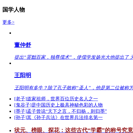
国学人物
更多>
董仲舒
提出“罢黜百家，独尊儒术”，使儒学发扬光大他提出了 
王阳明
王阳明有多牛？除了孔子敢称“圣人”，他是第二位被称为
[老子]道家祖师，世界百位历史名人之一
[鬼谷子]是中国历史上极具神秘色彩的人物
[墨子]孟子曾说“天下之言，不归杨，则归墨”
[孙子]其《孙子兵法》在世界兵法排名第一
状元、榜眼、探花：这些古代“学霸”的称号究