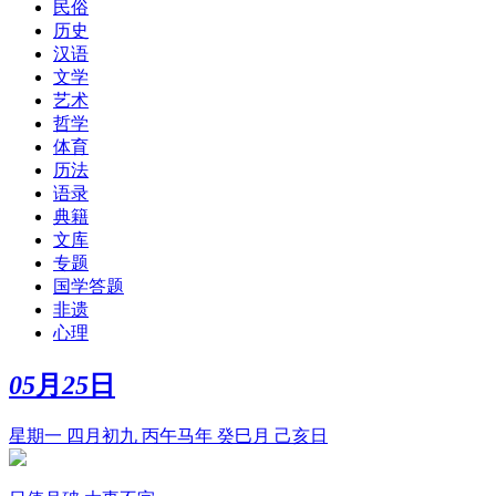
民俗
历史
汉语
文学
艺术
哲学
体育
历法
语录
典籍
文库
专题
国学答题
非遗
心理
05
月
25
日
星期一 四月初九 丙午马年 癸巳月 己亥日