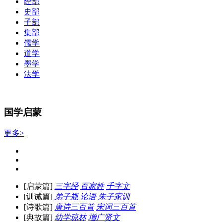
经部
史部
子部
集部
儒学
道学
墨学
法学
国学启蒙
更多>
[启蒙篇]
三字经
百家姓
千字文
[训诫篇]
弟子规
论语
朱子家训
[诗歌篇]
唐诗三百首
宋词三百首
[典故篇]
幼学琼林
增广贤文