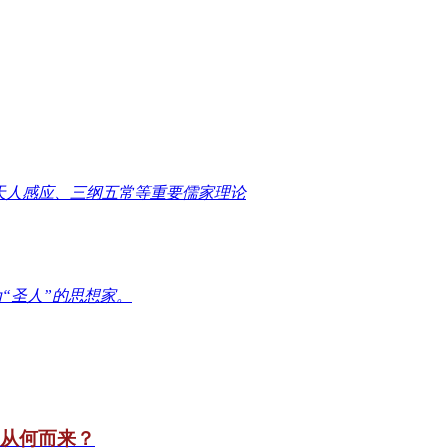
天人感应、三纲五常等重要儒家理论
“圣人”的思想家。
竟从何而来？