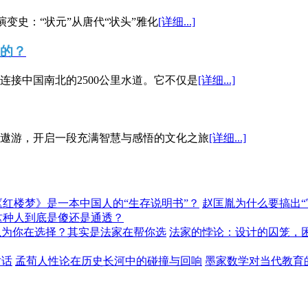
演变史：“状元”从唐代“状头”雅化
[详细...]
”的？
接中国南北的2500公里水道。它不仅是
[详细...]
遨游，开启一段充满智慧与感悟的文化之旅
[详细...]
《红楼梦》是一本中国人的“生存说明书”？
赵匡胤为什么要搞出
这种人到底是傻还是通透？
以为你在选择？其实是法家在帮你选
法家的悖论：设计的囚笼，
对话
孟荀人性论在历史长河中的碰撞与回响
墨家数学对当代教育