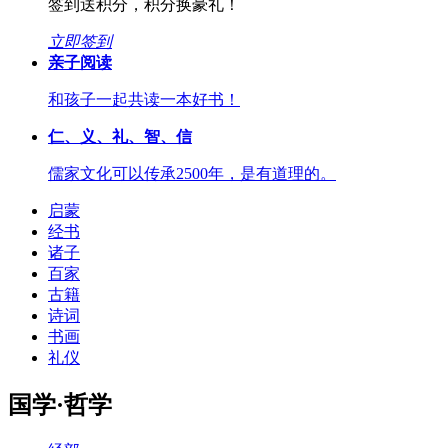
签到送积分，积分换豪礼！
立即签到
亲子阅读
和孩子一起共读一本好书！
仁、义、礼、智、信
儒家文化可以传承2500年，是有道理的。
启蒙
经书
诸子
百家
古籍
诗词
书画
礼仪
国学·哲学