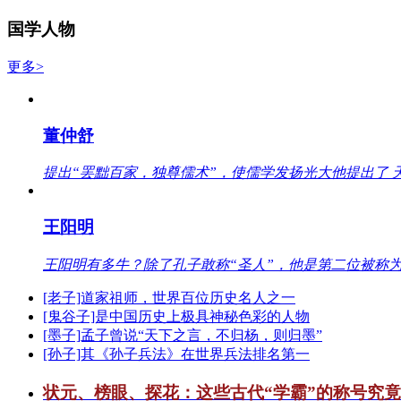
国学人物
更多>
董仲舒
提出“罢黜百家，独尊儒术”，使儒学发扬光大他提出了 
王阳明
王阳明有多牛？除了孔子敢称“圣人”，他是第二位被称为
[老子]道家祖师，世界百位历史名人之一
[鬼谷子]是中国历史上极具神秘色彩的人物
[墨子]孟子曾说“天下之言，不归杨，则归墨”
[孙子]其《孙子兵法》在世界兵法排名第一
状元、榜眼、探花：这些古代“学霸”的称号究