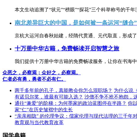
本文生动追溯了“状元”“榜眼”“探花”三个科举称号的千年
南北差异巨大的中国，是如何被一条运河“缝合
京杭大运河自春秋始建，经隋代贯通、元代取直，形成了连
十万册中华古籍，免费畅读开启智慧之旅
我们提供十万册中华古籍的免费畅读服务，让你在书海中
众恶之，必察焉；众好之，必察焉。
仁者必有勇，勇者不必有仁。
两千多年前的孔子，真能教会你怎么混职场？
为什么说
有诺贝尔奖，谁最有可能入选？
沙僧不争不抢不抱怨，
通往“兼爱”的阶梯：为何墨家的政治蓝图停在半路？
你
家“仁”在历史皱褶中的生长
“亲亲相隐” 的伦理争议：儒家伦理与现代法理的三千年
教育观与当代教育改革
国学典籍