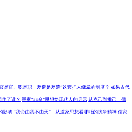
“官是官、职是职、差遣是差遣”这套把人绕晕的制度？
如果古代
困住了谁？
墨家“非命”思想给现代人的启示
从克己到推己：儒
的影响
“我命由我不由天”：从道家思想看哪吒的抗争精神
儒家